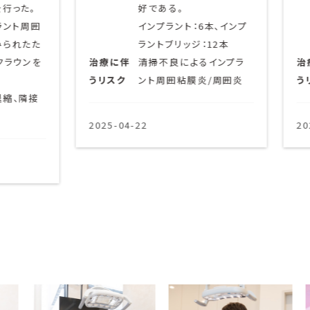
った。
好である。
ト周囲
インプラント：6本、インプ
れたた
ラントブリッジ：12本
ウンを
治療に伴
清掃不良によるインプラ
治療
うリスク
ント周囲粘膜炎/周囲炎
うリス
、隣接
2025-04-22
2025