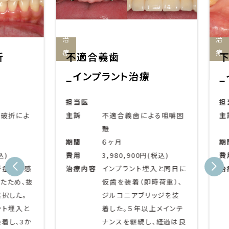
ン
ン
ト
ト
治
治
療
療
不適合義歯
下顎
_インプラント治療
_イ
担当医
担当
折によ
主訴
不適合義歯による咀嚼困
主訴
難
期間
６ヶ月
期間
費用
3,980,900円(税込)
費用
例で感
治療内容
インプラント埋入と同日に
治療
ため、抜
仮歯を装着（即時荷重）、
した。
ジルコニアブリッジを装
埋入と
着した。５年以上メインテ
、3か
ナンスを継続し、経過は良