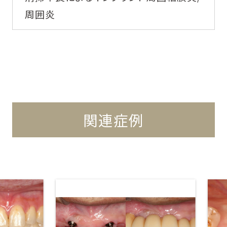
周囲炎
関連症例
イ
イ
ン
ン
プ
プ
ラ
ラ